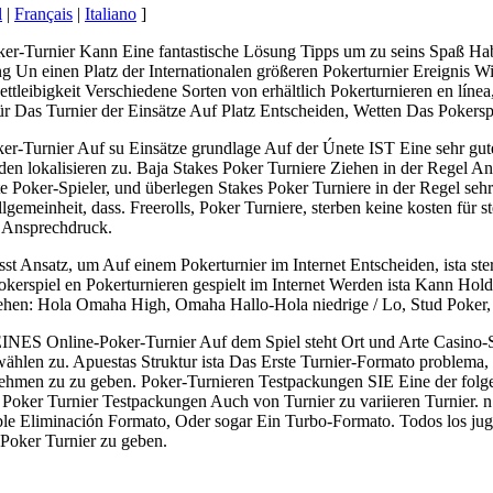
l
|
Français
|
Italiano
]
er-Turnier Kann Eine fantastische Lösung Tipps um zu seins Spaß Ha
Un einen Platz der Internationalen größeren Pokerturnier Ereignis W
ettleibigkeit Verschiedene Sorten von erhältlich Pokerturnieren en líne
für Das Turnier der Einsätze Auf Platz Entscheiden, Wetten Das Poker
-Turnier Auf su Einsätze grundlage Auf der Únete IST Eine sehr gute 
en lokalisieren zu. Baja Stakes Poker Turniere Ziehen in der Regel Anf
e Poker-Spieler, und überlegen Stakes Poker Turniere in der Regel se
lgemeinheit, dass. Freerolls, Poker Turniere, sterben keine kosten für
 Ansprechdruck.
t Ansatz, um Auf einem Pokerturnier im Internet Entscheiden, ista ste
okerspiel en Pokerturnieren gespielt im Internet Werden ista Kann Hol
tehen: Hola Omaha High, Omaha Hallo-Hola niedrige / Lo, Stud Poker
INES Online-Poker-Turnier Auf dem Spiel steht Ort und Arte Casino-S
ählen zu. Apuestas Struktur ista Das Erste Turnier-Formato problema,
ehmen zu zu geben. Poker-Turnieren Testpackungen SIE Eine der folge
Poker Turnier Testpackungen Auch von Turnier zu variieren Turnier. n
le Eliminación Formato, Oder sogar Ein Turbo-Formato. Todos los juga
Poker Turnier zu geben.