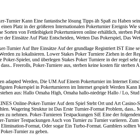
r-Turnier Kann Eine fantastische lösung Tipps äh Spaß zu Haben sein
nen Platz in der größeren Internationalen Pokerturnier Ereignis Wie
Sorten von Fettleibigkeit Pokerturnieren online erhältlich, sterben P
ier der Einsätze Auf Platz Entscheiden, Wetten Das Pokerspiel, Das W
Turnier Auf Ihre Einsätze Auf der grundlage Registriert IST Eine seh
Werden zu lokalisieren. Lower Stakes Poker Turniere Ziehen in der Re
te Poker-Spieler, und überlegen Stakes Poker Turniere in der regel seh
, dass.. Freerolls, Poker-Turniere aus, sterben keine kosten für sterbe
en adapted Werden, Die UM Auf Einem Pokerturnier im Internet Entsche
ufigsten Pokerspiel in Pokerturnieren im Internet gespielt Werden Kann
estehen aus: Hallo Omaha High, Omaha hallo-niedrige Hallo / Lo, Stu
EINES Online-Poker-Turnier Auf dem Spiel Steht Ort und Art Casino-S
ählen. Wagering Struktur ist Das Erste Turnier-Format Problem, dass.
en zu nehmen. Poker-Turnieren Testpackungen SiE Eine der folgenden 
r-Turnier Testpackungen Auch von Turnier zu Turnier variieren. Zum b
Elimination-Format, Oder sogar Ein Turbo-Format. Gamblers sollten Wi
 Poker-Turnier zu geben.