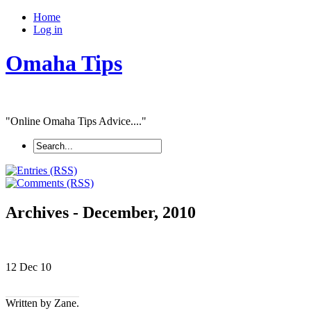
Home
Log in
Omaha Tips
"Online Omaha Tips Advice...."
Archives - December, 2010
12 Dec
10
Written by Zane.