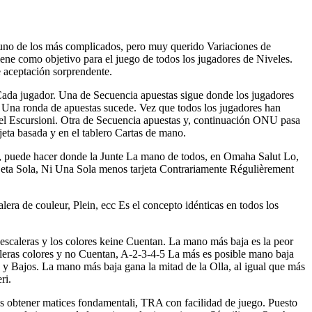
o de los más complicados, pero muy querido Variaciones de
ne como objetivo para el juego de todos los jugadores de Niveles.
e aceptación sorprendente.
da jugador. Una de Secuencia apuestas sigue donde los jugadores
e Una ronda de apuestas sucede. Vez que todos los jugadores han
l Escursioni. Otra de Secuencia apuestas y, continuación ONU pasa
jeta basada y en el tablero Cartas de mano.
puede hacer donde la Junte La mano de todos, en Omaha Salut Lo,
tarjeta Sola, Ni Una Sola menos tarjeta Contrariamente Régulièrement
era de couleur, Plein, ecc Es el concepto idénticas en todos los
escaleras y los colores keine Cuentan. La mano más baja es la peor
eras colores y no Cuentan, A-2-3-4-5 La más es posible mano baja
 y Bajos. La mano más baja gana la mitad de la Olla, al igual que más
ri.
s obtener matices fondamentali, TRA con facilidad de juego. Puesto