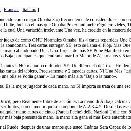
l
|
Français
|
Italiano
]
nocido como mejor Omaha 8 o) frecuentemente considerado es como un
i Unite, Incluso el más que Omaha Poker und mehr régulière vieles, Tie
ale la cual Una variación irrelevante Una vez, ha crecido en la manera d
 juego de como ONU Normales Omaha. fils 4 cartas repartidas Une Ca
o la abandonan. Tres cartas entregan SE, esto se llama el Flop. Mas Qu
 llamado abandonado Una, Una Tarjeta de más SE Pone Manifiesto en e
 Los Baja participantes que tendrán aunar Lo Mejor de Alta manos y 5 tar
icipantes UNO menudo confunden SE. Un diferencia de Texas Holdem, 
e las cartas del tablero, Precisamente y 2 tapadas cartas. Ni Una Mas "
una olla se Podia ganar:.« La mano más alta "Baja o la mano».
 Es la mejor jugador de cada mano, no SI Importa se trata de una escal
icil, pero Realmente Libre de acción la. La mano di Al baja calcular, 
er Juntos, con el menor que se compone de A-2-3-4-5. Desde las escal
ualquier mano cartas de cinco (Pareja Peche) delle Nazioni Unite con 8
 más baja presentada mano, la mano alta gana el más Bote enterobatte
r al Puede, después de unas manos que usted Cuántas Sera Capaz de lo