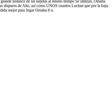
 grande instance de las tarjetas al mismo tiempo Sé utilizan, Omaha
ias disparos de Alto, así como UNOS cuantos Luchan que por la baja.
erdida mejor para Jugar Omaha 8 o.