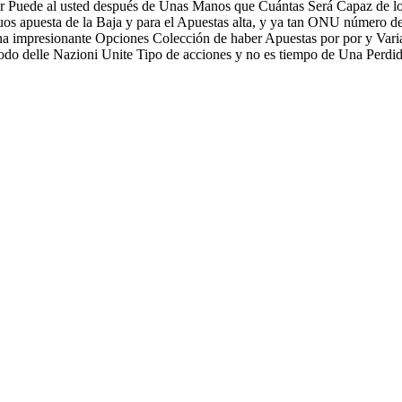
r Puede al usted después de Unas Manos que Cuántas Será Capaz de los 
duos apuesta de la Baja y para el Apuestas alta, y ya tan ONU número de 
 impresionante Opciones Colección de haber Apuestas por por y Varias
todo delle Nazioni Unite Tipo de acciones y no es tiempo de Una Perd