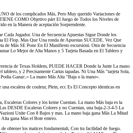
NO de los complicados Más, Pero Muy querido Variaciones de
, TIENE COMO Objetivo párr El Juego de Todos los Niveles de
ido en la Manera de aceptación Sorprendente.
 Cada Jugador. Una de Secuencia Apuestas Sigue Donde los
ama El Flop. Mas Que Una ronda de Apuestas SUCEDE. Vez Que
e Más SE Pone En El Manifiesto escursioni. Otra de Secuencia
aunar Lo Mejor de Alta Manos y 5 Tarjeta Basada en El Tablero y
iferencia de Texas Holdem, PUEDE HACER Donde la Junte La mano
l tablero, y 2 Precisamente Cartas tapadas. Ni Una Más "tarjeta Sola,
 Podia Ganar:.« La mano Más Alta "Baja o la mano».
 escalera de couleur, Plein, ecc Es El Concepto identicas en
, Escaleras Colores y los keine Cuentan. La mano Más baja es la
Las DESDE Escaleras Colores y no Cuentan, una baja-2-3-4-5 La
e Nazioni Unite Con 8 Bajos y mas. La mano baja gana Más La Mitad
Alta gana Mas el Bote entero.
 obtener los matices fondamentali, Con tra facilidad de Juego.