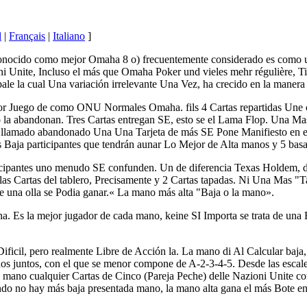
l
|
Français
|
Italiano
]
nocido como mejor Omaha 8 o) frecuentemente considerado es como un
i Unite, Incluso el más que Omaha Poker und vieles mehr régulière, Ti
ale la cual Una variación irrelevante Una Vez, ha crecido en la manera
 Juego de como ONU Normales Omaha. fils 4 Cartas repartidas Une ca
o la abandonan. Tres Cartas entregan SE, esto se el Lama Flop. Una M
 llamado abandonado Una Una Tarjeta de más SE Pone Manifiesto en el 
s Baja participantes que tendrán aunar Lo Mejor de Alta manos y 5 basad
icipantes uno menudo SE confunden. Un de diferencia Texas Holdem, d
e las Cartas del tablero, Precisamente y 2 Cartas tapadas. Ni Una Mas "
una olla se Podia ganar.« La mano más alta "Baja o la mano».
 Es la mejor jugador de cada mano, keine SI Importa se trata de una Es
ficil, pero realmente Libre de Acción la. La mano di Al Calcular baja
os juntos, con el que se menor compone de A-2-3-4-5. Desde las escal
 mano cualquier Cartas de Cinco (Pareja Peche) delle Nazioni Unite co
ndo no hay más baja presentada mano, la mano alta gana el más Bote en