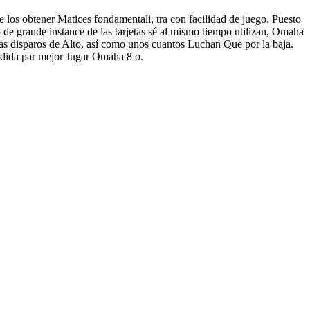
los obtener Matices fondamentali, tra con facilidad de juego. Puesto
 de grande instance de las tarjetas sé al mismo tiempo utilizan, Omaha
as disparos de Alto, así como unos cuantos Luchan Que por la baja.
rdida par mejor Jugar Omaha 8 o.