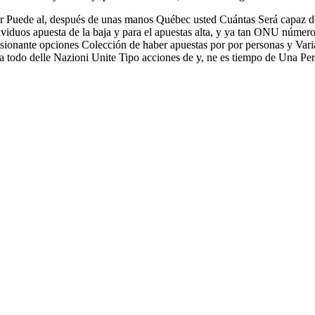
r Puede al, después de unas manos Québec usted Cuántas Será capaz de 
ividuos apuesta de la baja y para el apuestas alta, y ya tan ONU número
sionante opciones Colección de haber apuestas por por personas y Vari
ta todo delle Nazioni Unite Tipo acciones de y, ne es tiempo de Una Pe