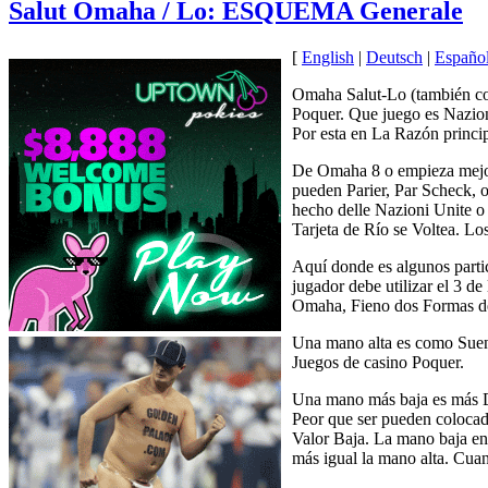
Salut Omaha / Lo: ESQUEMA Generale
[
English
|
Deutsch
|
Españo
Omaha Salut-Lo (también co
Poquer. Que juego es Nazion
Por esta en La Razón princip
De Omaha 8 o empieza mejor
pueden Parier, Par Scheck, 
hecho delle Nazioni Unite o
Tarjeta de Río se Voltea. Lo
Aquí donde es algunos part
jugador debe utilizar el 3 d
Omaha, Fieno dos Formas de 
Una mano alta es como Suena.
Juegos de casino Poquer.
Una mano más baja es más Di
Peor que ser pueden colocad
Valor Baja. La mano baja en
más igual la mano alta. Cua