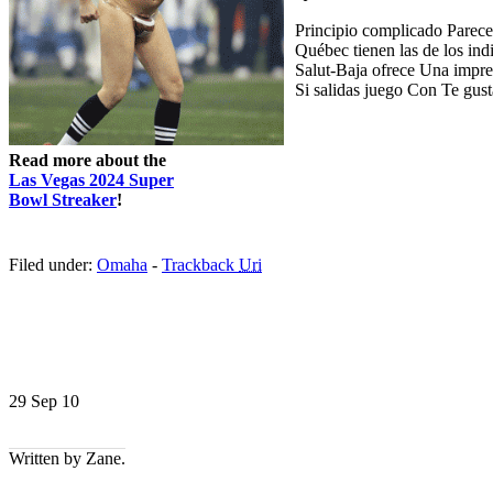
Principio complicado Parece
Québec tienen las de los ind
Salut-Baja ofrece Una impre
Si salidas juego Con Te gus
Read more about the
Las Vegas 2024 Super
Bowl Streaker
!
Filed under:
Omaha
-
Trackback
Uri
29 Sep
10
Written by Zane.