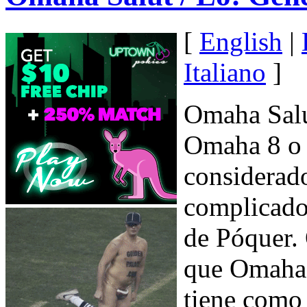
[
English
|
Italiano
]
Omaha Salu
Omaha 8 o 
considerad
complicado
de Póquer. 
que Omaha 
tiene como 