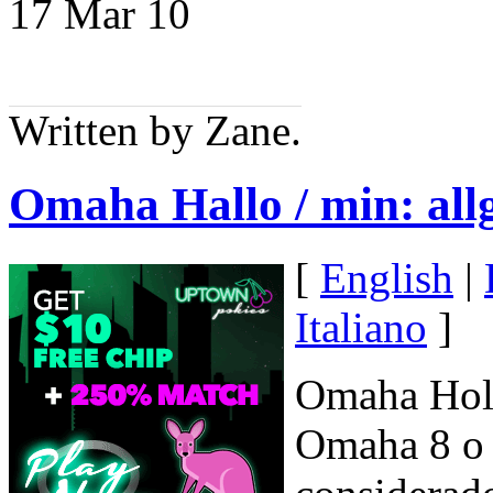
17 Mar
10
Written by Zane.
Omaha Hallo / min: al
[
English
|
Italiano
]
Omaha Hol
Omaha 8 o 