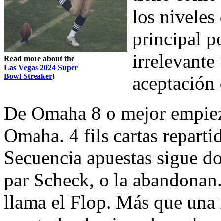
los niveles
principal p
irrelevante
Read more about the
Las Vegas 2024 Super
Bowl Streaker
!
aceptación
De Omaha 8 o mejor empiez
Omaha. 4 fils cartas repart
Secuencia apuestas sigue do
par Scheck, o la abandonan.
llama el Flop. Más que una 