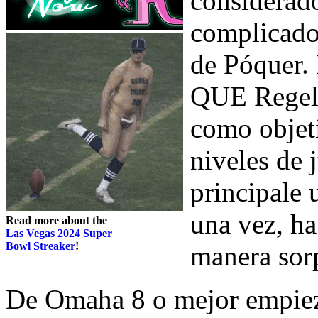
considerad
complicado
de Póquer.
QUE Regelm
como objeti
niveles de 
principale 
una vez, ha
Read more about the
Las Vegas 2024 Super
Bowl Streaker
!
manera sor
De Omaha 8 o mejor empie