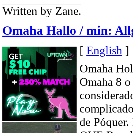
Written by Zane.
Omaha Hallo / min: Al
[
English
]
Omaha Hol
Omaha 8 o 
considerad
complicado
de Póquer.