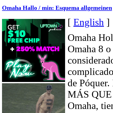
Omaha Hallo / min: Esquema allgemeinen
[
English
]
Omaha Hol
Omaha 8 o 
considerad
complicado
de Póquer.
MÁS QUE E
Omaha, tie