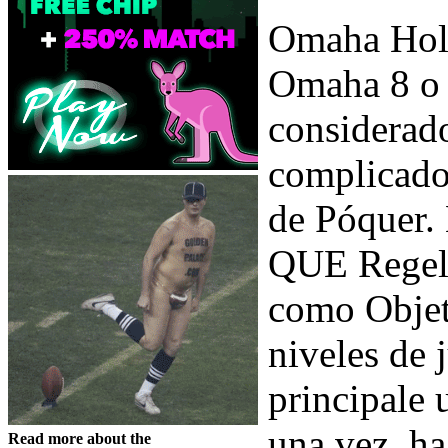
Omaha Hol
Omaha 8 o 
considerad
complicado
de Póquer. 
QUE Regelm
como Objeti
niveles de 
principale 
una vez, ha
Read more about the