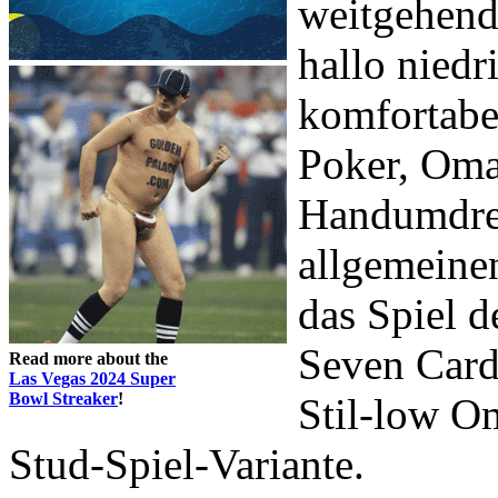
weitgehend
hallo niedr
komfortabe
Poker, Oma
Handumdreh
allgemeine
das Spiel 
Seven Car
Read more about the
Las Vegas 2024 Super
Bowl Streaker
!
Stil-low Om
Stud-Spiel-Variante.