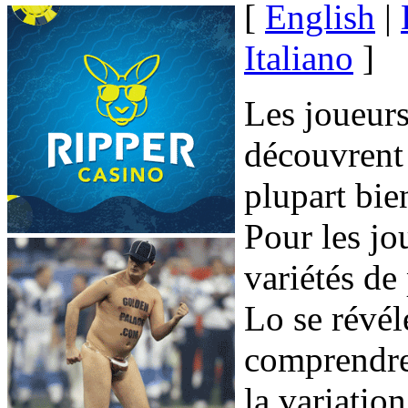
[
English
|
Italiano
]
Les joueurs
découvrent 
plupart bie
Pour les jou
variétés de
Lo se révéle
comprendre
la variation