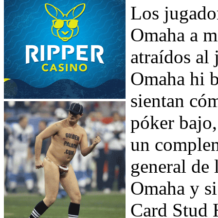
Los jugador
Omaha a m
atraídos al
Omaha hi ba
sientan cóm
póker bajo,
un complem
general de 
Omaha y si 
Card Stud H