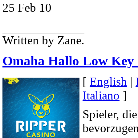
25 Feb
10
Written by Zane.
Omaha Hallo Low Key 
[
English
|
Italiano
]
Spieler, di
bevorzugen