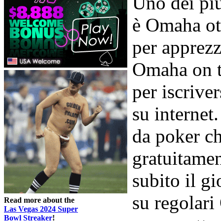
Uno dei pi
è Omaha ot
per apprezz
Omaha on th
per iscrive
su internet
da poker ch
gratuitamen
subito il g
su regolar
Read more about the
Las Vegas 2024 Super
Bowl Streaker
!