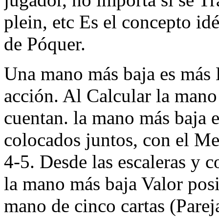
plein, etc Es el concepto id
de Póquer.
Una mano más baja es más Di
acción. Al Calcular la mano 
cuentan. la mano más baja 
colocados juntos, con el 
4-5. Desde las escaleras y c
la mano más baja Valor pos
mano de cinco cartas (Parej