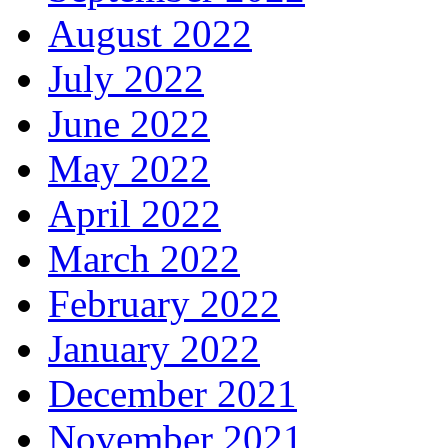
August 2022
July 2022
June 2022
May 2022
April 2022
March 2022
February 2022
January 2022
December 2021
November 2021