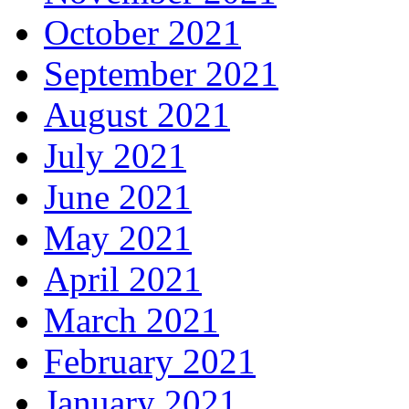
October 2021
September 2021
August 2021
July 2021
June 2021
May 2021
April 2021
March 2021
February 2021
January 2021