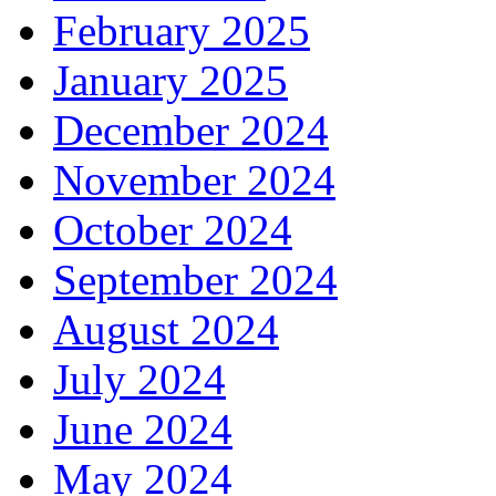
February 2025
January 2025
December 2024
November 2024
October 2024
September 2024
August 2024
July 2024
June 2024
May 2024