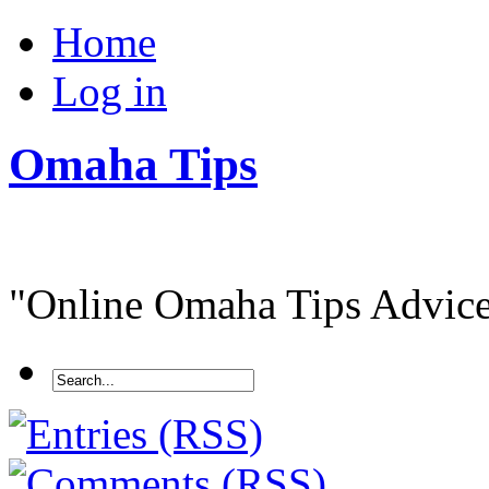
Home
Log in
Omaha Tips
"Online Omaha Tips Advice.