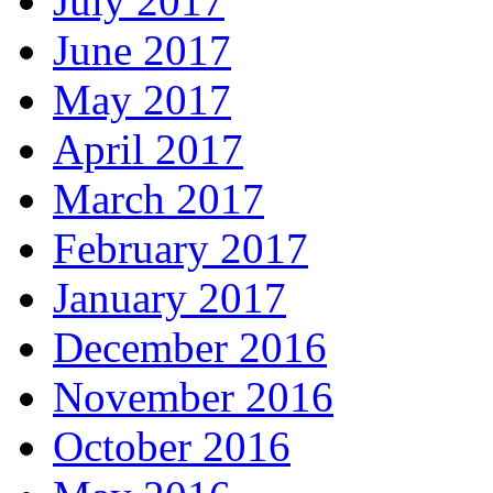
July 2017
June 2017
May 2017
April 2017
March 2017
February 2017
January 2017
December 2016
November 2016
October 2016