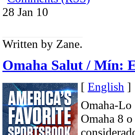
28 Jan
10
Written by Zane.
Omaha Salut / Mín: 
[
English
]
Omaha-Lo S
Omaha 8 o 
considerad