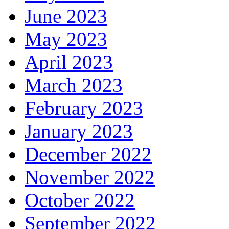
June 2023
May 2023
April 2023
March 2023
February 2023
January 2023
December 2022
November 2022
October 2022
September 2022