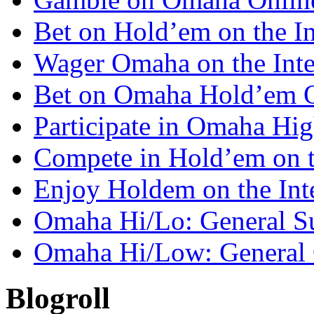
Bet on Hold’em on the In
Wager Omaha on the Inte
Bet on Omaha Hold’em 
Participate in Omaha Hi
Compete in Hold’em on 
Enjoy Holdem on the Int
Omaha Hi/Lo: General 
Omaha Hi/Low: General 
Blogroll