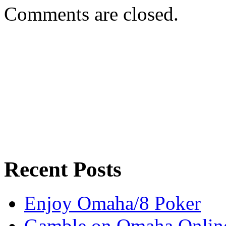
Comments are closed.
Recent Posts
Enjoy Omaha/8 Poker
Gamble on Omaha Onlin