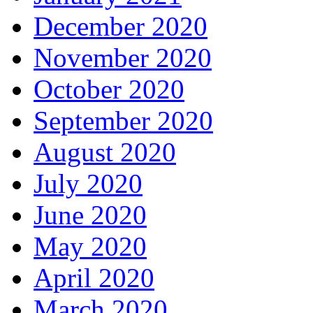
December 2020
November 2020
October 2020
September 2020
August 2020
July 2020
June 2020
May 2020
April 2020
March 2020