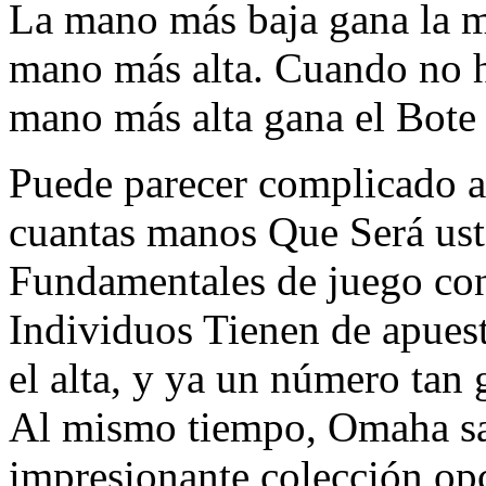
La mano más baja gana la mit
mano más alta. Cuando no h
mano más alta gana el Bote 
Puede parecer complicado a
cuantas manos Que Será ust
Fundamentales de juego con 
Individuos Tienen de apuest
el alta, y ya un número tan g
Al mismo tiempo, Omaha s
impresionante colección opc