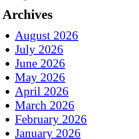
Archives
August 2026
July 2026
June 2026
May 2026
April 2026
March 2026
February 2026
January 2026