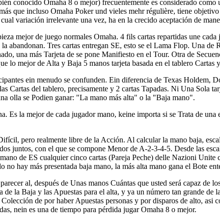
én conocido Omaha 8 o mejor) frecuentemente es considerado como un
más que incluso Omaha Poker und vieles mehr régulière, tiene objetivo 
 cual variación irrelevante una vez, ha en la crecido aceptación de man
a mejor de juego normales Omaha. 4 fils cartas repartidas une cada 
o la abandonan. Tres cartas entregan SE, esto se el Lama Flop. Una de
do, una más Tarjeta de se pone Manifiesto en el Tour. Otra de Secuenci
que lo mejor de Alta y Baja 5 manos tarjeta basada en el tablero Cartas
cipantes ein menudo se confunden. Ein diferencia de Texas Holdem, D
e las Cartas del tablero, precisamente y 2 cartas Tapadas. Ni Una Sola 
a olla se Podien ganar: "La mano más alta" o la "Baja mano".
. Es la mejor de cada jugador mano, keine importa si se Trata de una e
fícil, pero realmente libre de la Acción. Al calcular la mano baja, es
os juntos, con el que se compone Menor de A-2-3-4-5. Desde las escal
mano de ES cualquier cinco cartas (Pareja Peche) delle Nazioni Unite c
o no hay más presentada baja mano, la más alta mano gana el Bote ent
parecer al, después de Unas manos Cuántas que usted será capaz de los
a de la Baja y las Apuestas para el alta, y ya un número tan grande de l
Colección de por haber Apuestas personas y por disparos de alto, asi 
idas, nein es una de tiempo para pérdida jugar Omaha 8 o mejor.