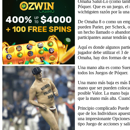
Omaha Salut-Lo (como tambi
Póquer. Que es un juego, el 
wichtigsten razón por la una
De Omaha 8 o como un empiez
pueden Parier, per Scheck, 
un hecho llamado o abandona
participantes aunar tendrán 
Aquí es donde algunos parti
jugador debe utilizar el 3 d
Omaha, hay dos formas de un
Una mano alta es como Suena
todos los Juegos de Póquer.
Una mano más baja es más Di
mano que ser pueden colocad
posible Valor. La mano baja 
que la mano más alta. Cuand
Principio complicado Puede 
que de los Individuos apuest
una impresionante Opciones 
tipo Juego de acciones y sal