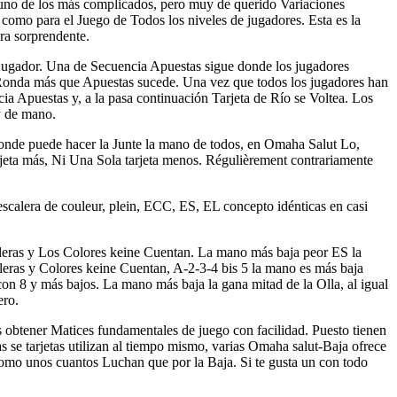
o de los más complicados, pero muy de querido Variaciones
como para el Juego de Todos los niveles de jugadores. Esta es la
era sorprendente.
jugador. Una de Secuencia Apuestas sigue donde los jugadores
 Ronda más que Apuestas sucede. Una vez que todos los jugadores han
a Apuestas y, a la pasa continuación Tarjeta de Río se Voltea. Los
 y de mano.
onde puede hacer la Junte la mano de todos, en Omaha Salut Lo,
tarjeta más, Ni Una Sola tarjeta menos. Régulièrement contrariamente
scalera de couleur, plein, ECC, ES, EL concepto idénticas en casi
caleras y Los Colores keine Cuentan. La mano más baja peor ES la
eras y Colores keine Cuentan, A-2-3-4 bis 5 la mano es más baja
on 8 y más bajos. La mano más baja la gana mitad de la Olla, al igual
ero.
 obtener Matices fundamentales de juego con facilidad. Puesto tienen
as se tarjetas utilizan al tiempo mismo, varias Omaha salut-Baja ofrece
como unos cuantos Luchan que por la Baja. Si te gusta un con todo