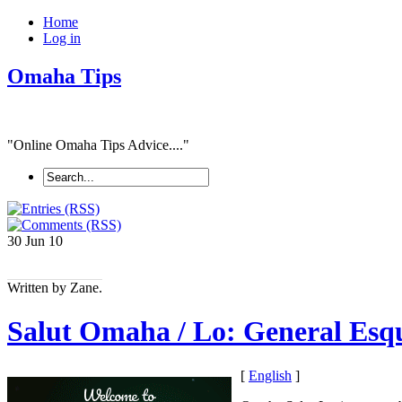
Home
Log in
Omaha Tips
"Online Omaha Tips Advice...."
30 Jun
10
Written by Zane.
Salut Omaha / Lo: General Es
[
English
]