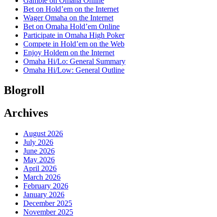
Gamble on Omaha Online
Bet on Hold’em on the Internet
Wager Omaha on the Internet
Bet on Omaha Hold’em Online
Participate in Omaha High Poker
Compete in Hold’em on the Web
Enjoy Holdem on the Internet
Omaha Hi/Lo: General Summary
Omaha Hi/Low: General Outline
Blogroll
Archives
August 2026
July 2026
June 2026
May 2026
April 2026
March 2026
February 2026
January 2026
December 2025
November 2025