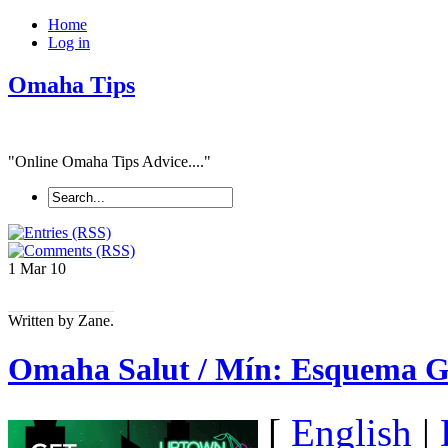
Home
Log in
Omaha Tips
"Online Omaha Tips Advice...."
1 Mar
10
Written by Zane.
Omaha Salut / Mín: Esquema G
[
English
|