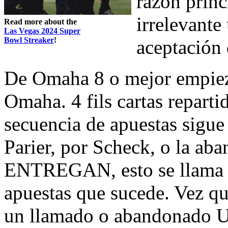
razón princ
irrelevante
Read more about the
Las Vegas 2024 Super
Bowl Streaker
!
aceptación
De Omaha 8 o mejor empiez
Omaha. 4 fils cartas repart
secuencia de apuestas sigu
Parier, por Scheck, o la ab
ENTREGAN, esto se llama e
apuestas que sucede. Vez q
un llamado o abandonado Un