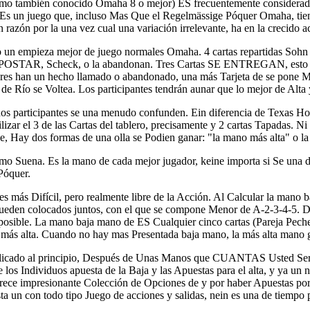
o también conocido Omaha 8 o mejor) ES frecuentemente considerado
 Es un juego que, incluso Mas Que el Regelmässige Póquer Omaha, tien
en razón por la una vez cual una variación irrelevante, ha en la crecido
n empieza mejor de juego normales Omaha. 4 cartas repartidas Sohn 
POSTAR, Scheck, o la abandonan. Tres Cartas SE ENTREGAN, esto s
ores han un hecho llamado o abandonado, una más Tarjeta de se pone Ma
 de Río se Voltea. Los participantes tendrán aunar que lo mejor de Alta 
os participantes se una menudo confunden. Ein diferencia de Texas H
lizar el 3 de las Cartas del tablero, precisamente y 2 cartas Tapadas. N
 Hay dos formas de una olla se Podien ganar: "la mano más alta" o l
o Suena. Es la mano de cada mejor jugador, keine importa si Se una de T
Póquer.
 más Difícil, pero realmente libre de la Acción. Al Calcular la mano b
ueden colocados juntos, con el que se compone Menor de A-2-3-4-5. De
posible. La mano baja mano de ES Cualquier cinco cartas (Pareja Pech
 más alta. Cuando no hay mas Presentada baja mano, la más alta mano g
icado al principio, Después de Unas Manos que CUANTAS Usted Será c
 los Individuos apuesta de la Baja y las Apuestas para el alta, y ya un
frece impresionante Colección de Opciones de y por haber Apuestas por
usta un con todo tipo Juego de acciones y salidas, nein es una de tiemp