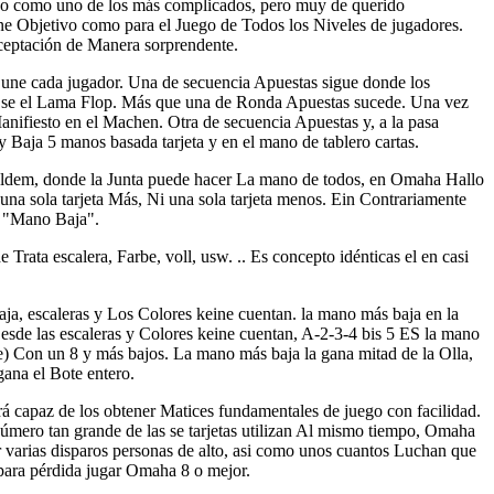
 como uno de los más complicados, pero muy de querido
e Objetivo como para el Juego de Todos los Niveles de jugadores.
 aceptación de Manera sorprendente.
une cada jugador. Una de secuencia Apuestas sigue donde los
e el Lama Flop. Más que una de Ronda Apuestas sucede. Una vez
nifiesto en el Machen. Otra de secuencia Apuestas y, a la pasa
y Baja 5 manos basada tarjeta y en el mano de tablero cartas.
oldem, donde la Junta puede hacer La mano de todos, en Omaha Hallo
i una sola tarjeta Más, Ni una sola tarjeta menos. Ein Contrariamente
a "Mano Baja".
rata escalera, Farbe, voll, usw. .. Es concepto idénticas el en casi
aja, escaleras y Los Colores keine cuentan. la mano más baja en la
sde las escaleras y Colores keine cuentan, A-2-3-4 bis 5 ES la mano
e) Con un 8 y más bajos. La mano más baja la gana mitad de la Olla,
ana el Bote entero.
apaz de los obtener Matices fundamentales de juego con facilidad.
 número tan grande de las se tarjetas utilizan Al mismo tiempo, Omaha
 varias disparos personas de alto, asi como unos cuantos Luchan que
o para pérdida jugar Omaha 8 o mejor.