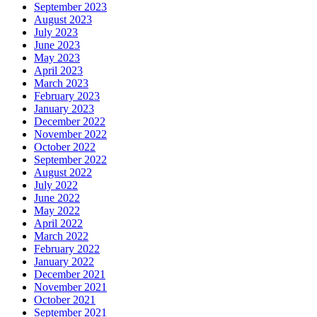
September 2023
August 2023
July 2023
June 2023
May 2023
April 2023
March 2023
February 2023
January 2023
December 2022
November 2022
October 2022
September 2022
August 2022
July 2022
June 2022
May 2022
April 2022
March 2022
February 2022
January 2022
December 2021
November 2021
October 2021
September 2021