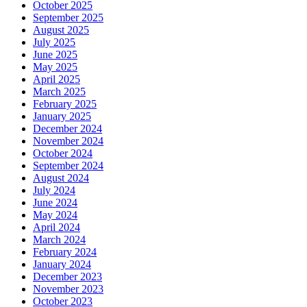
October 2025
September 2025
August 2025
July 2025
June 2025
May 2025
April 2025
March 2025
February 2025
January 2025
December 2024
November 2024
October 2024
September 2024
August 2024
July 2024
June 2024
May 2024
April 2024
March 2024
February 2024
January 2024
December 2023
November 2023
October 2023