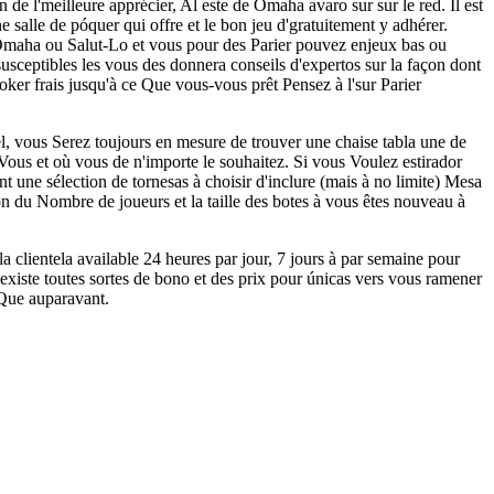
de l'meilleure apprécier, Al este de Omaha avaro sur sur le red. Il est
ne salle de póquer qui offre et le bon jeu d'gratuitement y adhérer.
Omaha ou Salut-Lo et vous pour des Parier pouvez enjeux bas ou
susceptibles les vous des donnera conseils d'expertos sur la façon dont
ker frais jusqu'à ce Que vous-vous prêt Pensez à l'sur Parier
l, vous Serez toujours en mesure de trouver une chaise tabla une de
ous et où vous de n'importe le souhaitez. Si vous Voulez estirador
 une sélection de tornesas à choisir d'inclure (mais à no limite) Mesa
on du Nombre de joueurs et la taille des botes à vous êtes nouveau à
 clientela available 24 heures par jour, 7 jours à par semaine pour
xiste toutes sortes de bono et des prix pour únicas vers vous ramener
r Que auparavant.