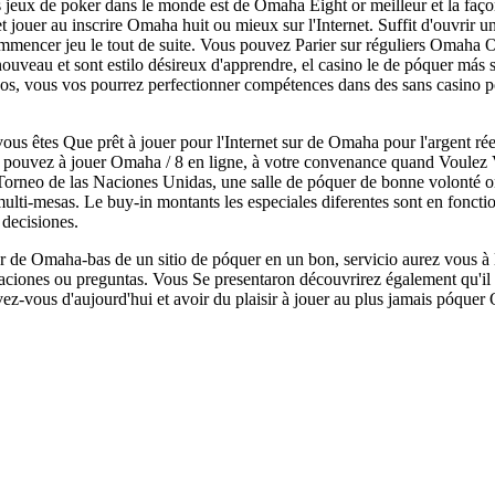
 jeux de poker dans le monde est de Omaha Eight or meilleur et la façon 
et jouer au inscrire Omaha huit ou mieux sur l'Internet. Suffit d'ouvrir u
mencer jeu le tout de suite. Vous pouvez Parier sur réguliers Omaha 
nouveau et sont estilo désireux d'apprendre, el casino le de póquer más 
dos, vous vos pourrez perfectionner compétences dans des sans casino po
us êtes Que prêt à jouer pour l'Internet sur de Omaha pour l'argent rée
 pouvez à jouer Omaha / 8 en ligne, à votre convenance quand Voulez V
Torneo de las Naciones Unidas, une salle de póquer de bonne volonté ont
 multi-mesas. Le buy-in montants les especiales diferentes sont en foncti
 decisiones.
 de Omaha-bas de un sitio de póquer en un bon, servicio aurez vous à la
ciones ou preguntas. Vous Se presentaron découvrirez également qu'il e
ivez-vous d'aujourd'hui et avoir du plaisir à jouer au plus jamais póque