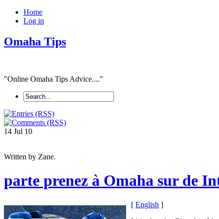
Home
Log in
Omaha Tips
"Online Omaha Tips Advice...."
14 Jul
10
Written by Zane.
parte prenez à Omaha sur de In
[
English
]