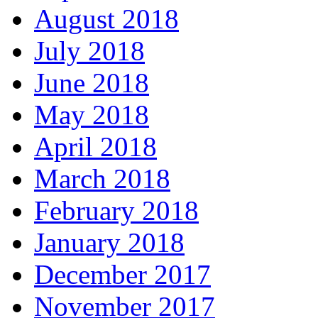
August 2018
July 2018
June 2018
May 2018
April 2018
March 2018
February 2018
January 2018
December 2017
November 2017