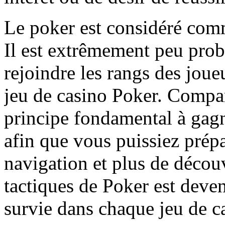
Le poker est considéré comm
Il est extrêmement peu prob
rejoindre les rangs des joue
jeu de casino Poker. Compara
principe fondamental à gagne
afin que vous puissiez prép
navigation et plus de découvr
tactiques de Poker est deve
survie dans chaque jeu de c