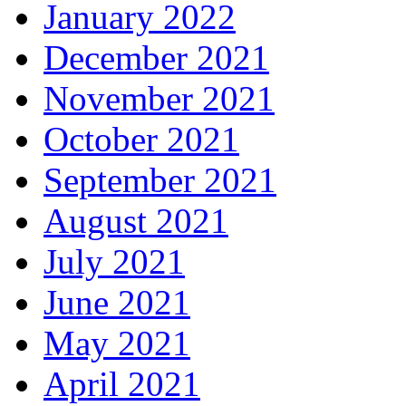
January 2022
December 2021
November 2021
October 2021
September 2021
August 2021
July 2021
June 2021
May 2021
April 2021