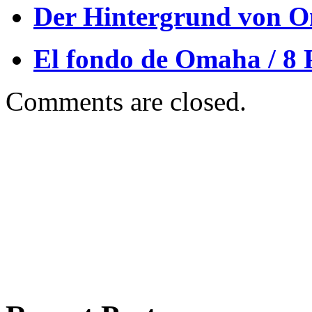
Der Hintergrund von O
El fondo de Omaha / 8 
Comments are closed.