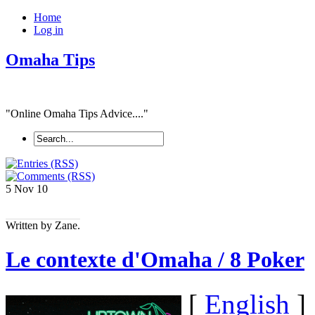
Home
Log in
Omaha Tips
"Online Omaha Tips Advice...."
5 Nov
10
Written by Zane.
Le contexte d'Omaha / 8 Poker
[
English
]