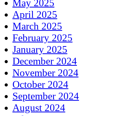
May 2025
April 2025
March 2025
February 2025
January 2025
December 2024
November 2024
October 2024
September 2024
August 2024