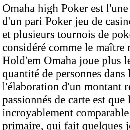
Omaha high Poker est l'une 
d'un pari Poker jeu de casin
et plusieurs tournois de po
considéré comme le maître r
Hold'em Omaha joue plus le 
quantité de personnes dans l
l'élaboration d'un montant 
passionnés de carte est que 
incroyablement comparable 
primaire, qui fait quelques 