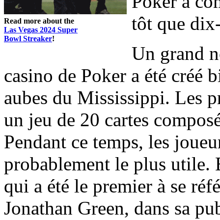
Poker a com
tôt que dix
Read more about the
Las Vegas 2024 Super
Bowl Streaker
!
Un grand n
casino de Poker a été créé 
aubes du Mississippi. Les 
un jeu de 20 cartes composé d
Pendant ce temps, les joueur
probablement le plus utile. 
qui a été le premier à se réfé
Jonathan Green, dans sa pub