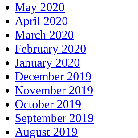
May 2020
April 2020
March 2020
February 2020
January 2020
December 2019
November 2019
October 2019
September 2019
August 2019