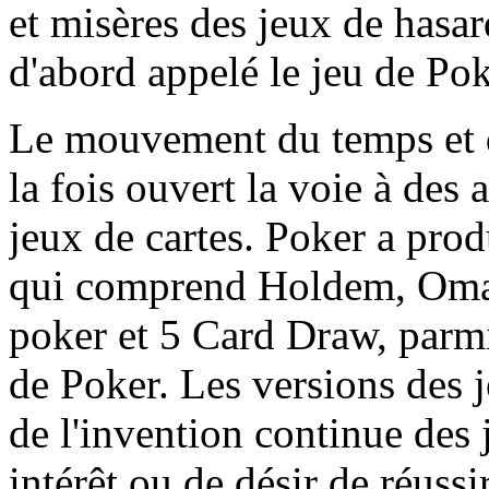
et misères des jeux de hasar
d'abord appelé le jeu de Pok
Le mouvement du temps et de
la fois ouvert la voie à des
jeux de cartes. Poker a prod
qui comprend Holdem, Omah
poker et 5 Card Draw, parmi
de Poker. Les versions des j
de l'invention continue des 
intérêt ou de désir de réussir