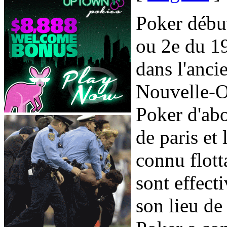
Poker débu
ou 2e du 19e
dans l'ancie
Nouvelle-Or
Poker d'abo
de paris et
connu flott
sont effec
son lieu de