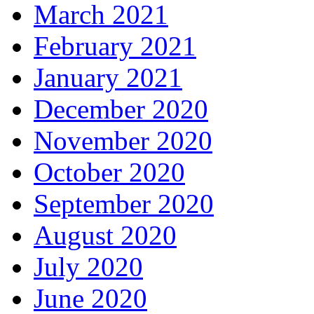
March 2021
February 2021
January 2021
December 2020
November 2020
October 2020
September 2020
August 2020
July 2020
June 2020