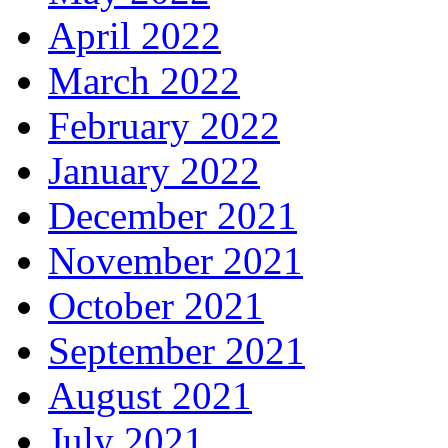
April 2022
March 2022
February 2022
January 2022
December 2021
November 2021
October 2021
September 2021
August 2021
July 2021