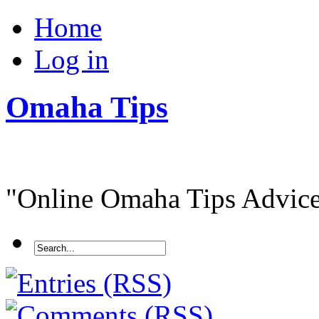
Home
Log in
Omaha Tips
"Online Omaha Tips Advice.