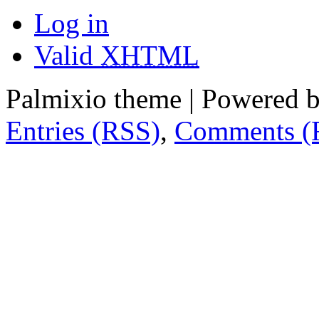
Log in
Valid
XHTML
Palmixio theme | Powered 
Entries (RSS)
,
Comments (