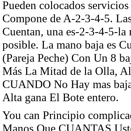
Pueden colocados servicios
Compone de A-2-3-4-5. Las
Cuentan, una es-2-3-4-5-la
posible. La mano baja es C
(Pareja Peche) Con Un 8 ba
Más La Mitad de la Olla, A
CUANDO No Hay mas baja 
Alta gana El Bote entero.
You can Principio complic
Manos Que CUANTAS Usted