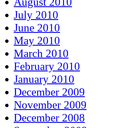
August 2010
July 2010
June 2010
May 2010
March 2010
February 2010
January 2010
December 2009
November 2009
December 2008