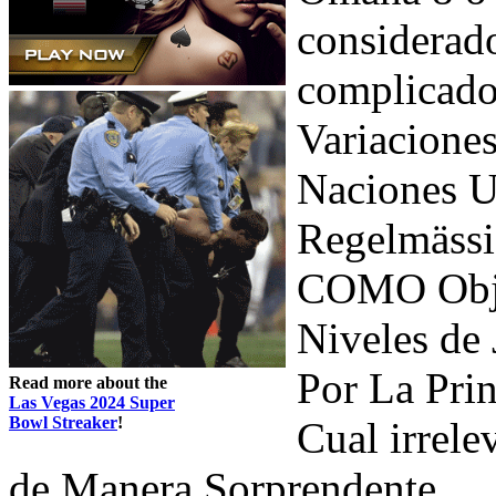
considera
complicado
Variaciones
Naciones 
Regelmäss
COMO Objet
Niveles d
Por La Pri
Read more about the
Las Vegas 2024 Super
Bowl Streaker
!
Cual irrele
de Manera Sorprendente.