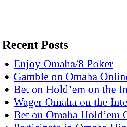
Recent Posts
Enjoy Omaha/8 Poker
Gamble on Omaha Onlin
Bet on Hold’em on the In
Wager Omaha on the Inte
Bet on Omaha Hold’em 