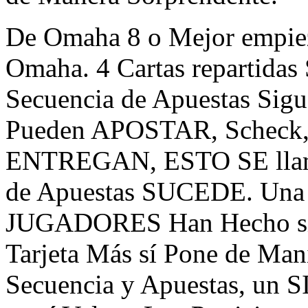
De Omaha 8 o Mejor empie
Omaha. 4 Cartas repartida
Secuencia de Apuestas S
Pueden APOSTAR, Scheck, o
ENTREGAN, ESTO SE llama
de Apuestas SUCEDE. Una 
JUGADORES Han Hecho si
Tarjeta Más sí Pone de Mani
Secuencia y Apuestas, un S