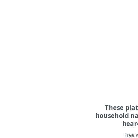
These pla
household na
hear
Free 