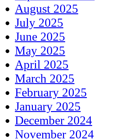
August 2025
July 2025
June 2025
May 2025
April 2025
March 2025
February 2025
January 2025
December 2024
November 2024